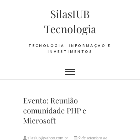
Skip
SilasIUB
to
content
Tecnologia
TECNOLOGIA, INFORMAÇÃO E
INVESTIMENTOS
Evento: Reunião
comunidade PHP e
Microsoft
silasiub@yahoo.com.br
9 de setembro de