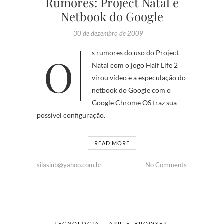
Rumores: Project Natal e
Netbook do Google
30 de dezembro de 2009
Os rumores do uso do Project
Natal com o jogo Half Life 2
virou vídeo e a especulação do
netbook do Google com o
Google Chrome OS traz sua
possível configuração.
READ MORE
silasiub@yahoo.com.br
No Comments
TECNOLOGIA
APPLE
,
BROWSER
,