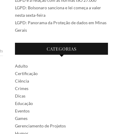
LGPD e a relação com as normas ISO 27.000
LGPD: Bolsonaro sanciona e lei começa a valer
nesta sexta-feira
LGPD: Panorama da Proteção de dados em Minas
Gerais
CATEGORIAS
ts
Adulto
Certificação
Ciência
Crimes
Dicas
Educação
Eventos
Games
Gerenciamento de Projetos
Humor