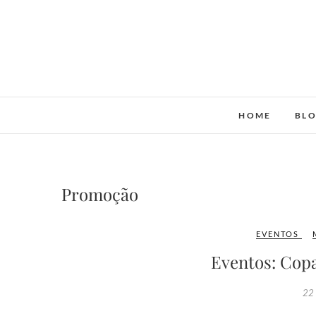
Skip
to
content
HOME
BL
Promoção
EVENTOS
Eventos: Copa
22 