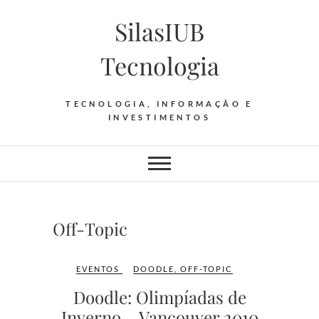
Skip
SilasIUB
to
content
Tecnologia
TECNOLOGIA, INFORMAÇÃO E
INVESTIMENTOS
Off-Topic
EVENTOS
DOODLE
,
OFF-TOPIC
Doodle: Olimpíadas de
Inverno – Vancouver 2010