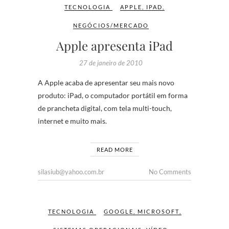
TECNOLOGIA
APPLE
,
IPAD
,
NEGÓCIOS/MERCADO
Apple apresenta iPad
27 de janeiro de 2010
A Apple acaba de apresentar seu mais novo
produto: iPad, o computador portátil em forma
de prancheta digital, com tela multi-touch,
internet e muito mais.
READ MORE
silasiub@yahoo.com.br
No Comments
TECNOLOGIA
GOOGLE
,
MICROSOFT
,