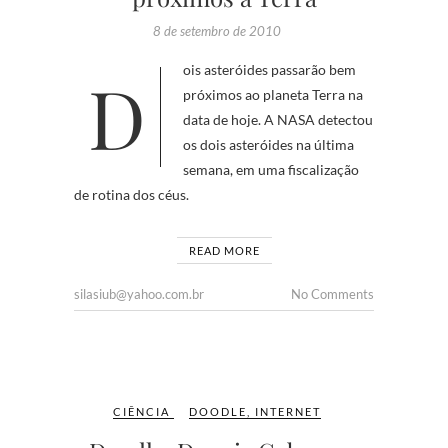
8 de setembro de 2010
Dois asteróides passarão bem
próximos ao planeta Terra na
data de hoje. A NASA detectou
os dois asteróides na última
semana, em uma fiscalização
de rotina dos céus.
READ MORE
silasiub@yahoo.com.br
No Comments
CIÊNCIA
DOODLE
,
INTERNET