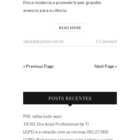
física moderna e promete trazer grandes
avanços para a ciência.
READ MORE
silasiub@yahoo.com.br
1 Comment
« Previous Page
Next Page »
POSTS RECENTES
PIX: saiba tudo aqui
19/10: Dia do(a) Profissional de TI
LGPD e a relação com as normas ISO 27.000
LGPD: Bolsonaro sanciona e lei começa a valer