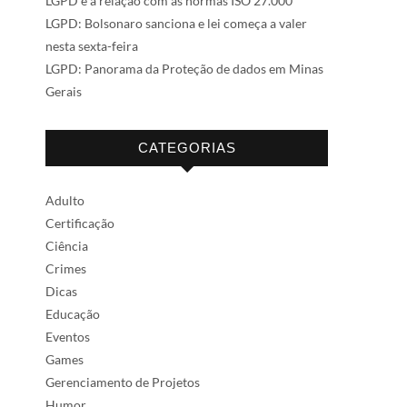
LGPD e a relação com as normas ISO 27.000
LGPD: Bolsonaro sanciona e lei começa a valer
nesta sexta-feira
LGPD: Panorama da Proteção de dados em Minas
Gerais
CATEGORIAS
Adulto
Certificação
Ciência
Crimes
Dicas
Educação
Eventos
Games
Gerenciamento de Projetos
Humor