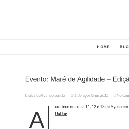
Skip
to
content
HOME
BL
Evento: Maré de Agilidade – Ediç
silasiub@yahoo.com.br
No Co
4 de agosto de 2011
contece nos dias 11, 12 e 13 de Agoso e
A
UaiJug
.