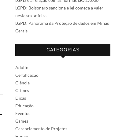
LGPD e a relação com as normas ISO 27.000
LGPD: Bolsonaro sanciona e lei começa a valer
nesta sexta-feira
LGPD: Panorama da Proteção de dados em Minas
Gerais
CATEGORIAS
Adulto
Certificação
Ciência
Crimes
Dicas
Educação
Eventos
→
Games
Gerenciamento de Projetos
Humor