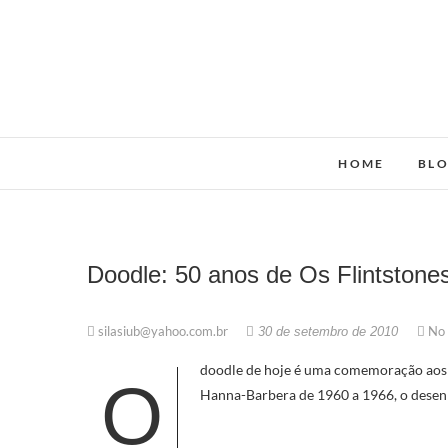
Skip
to
content
HOME
BL
Doodle: 50 anos de Os Flintstone
silasiub@yahoo.com.br
No
30 de setembro de 2010
doodle de hoje é uma comemoração aos 50
O
Hanna-Barbera de 1960 a 1966, o desenho