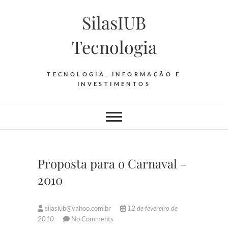
Skip
SilasIUB
to
content
Tecnologia
TECNOLOGIA, INFORMAÇÃO E
INVESTIMENTOS
Proposta para o Carnaval –
2010
silasiub@yahoo.com.br
12 de fevereiro de
2010
No Comments