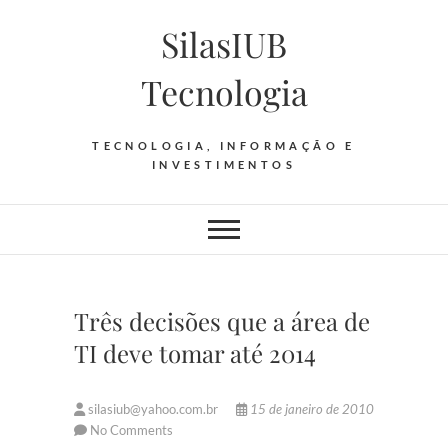
Skip
SilasIUB
to
content
Tecnologia
TECNOLOGIA, INFORMAÇÃO E
INVESTIMENTOS
Três decisões que a área de
TI deve tomar até 2014
silasiub@yahoo.com.br
15 de janeiro de 2010
No Comments