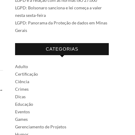
LGPD e a relação com as normas ISO 27.000
LGPD: Bolsonaro sanciona e lei começa a valer
nesta sexta-feira
LGPD: Panorama da Proteção de dados em Minas
Gerais
CATEGORIAS
Adulto
Certificação
Ciência
Crimes
→
Dicas
Educação
Eventos
Games
Gerenciamento de Projetos
Humor