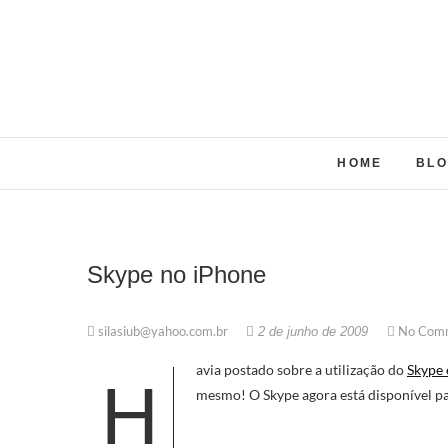
Skip
to
content
HOME
BL
Skype no iPhone
silasiub@yahoo.com.br
No Com
2 de junho de 2009
avia postado sobre a utilização do
Skype 
H
mesmo! O Skype agora está disponível pa