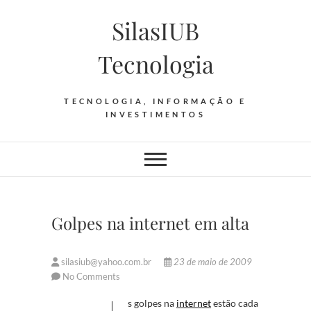
Skip
SilasIUB
to
content
Tecnologia
TECNOLOGIA, INFORMAÇÃO E
INVESTIMENTOS
Golpes na internet em alta
silasiub@yahoo.com.br
23 de maio de 2009
No Comments
Os golpes na
internet
estão cada