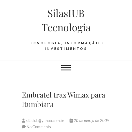
Skip
SilasIUB
to
content
Tecnologia
TECNOLOGIA, INFORMAÇÃO E
INVESTIMENTOS
Embratel traz Wimax para
Itumbiara
silasiub@yahoo.com.br
20 de março de 2009
No Comments