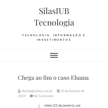
Skip
SilasIUB
to
content
Tecnologia
TECNOLOGIA, INFORMAÇÃO E
INVESTIMENTOS
Chega ao fim o caso Eluana
silasiub@yahoo.com.br
10 de fevereiro de
2009
No Comments