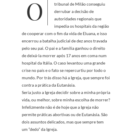
Ontem (21 de janeiro), um
tribunal de Milão conseguiu
derrubar a decisão de
autoridades regionais que
impedia os hospitais da região
de cooperar com o fim da vida de Eluana, e isso
encerrou a batalha judicial de dez anos travada
pelo seu pai. O pai e a família ganhou o direito
de deixá-la morrer após 17 anos em coma num
hospital da Itália. O caso levantou uma grande
crise no país e o fato se repercurtiu por todo o
mundo. Por trás disso há a Igreja, que sempre foi
contra a prática da Eutanásia.
Seria justo a Igreja decidir sobre a minha própria
vida, ou melhor, sobre minha escolha de morrer?
Infelizmente não é de hoje que a Igreja não
permite práticas abortivas ou de Eutanásia. São
dois assuntos delicados, mas que sempre tem
um “dedo” da Igreja.