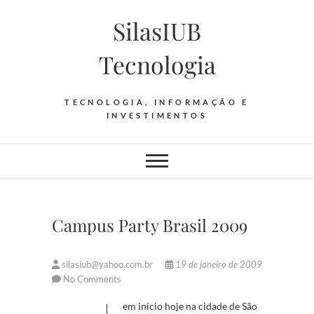
Skip
SilasIUB
to
content
Tecnologia
TECNOLOGIA, INFORMAÇÃO E
INVESTIMENTOS
Campus Party Brasil 2009
silasiub@yahoo.com.br
19 de janeiro de 2009
No Comments