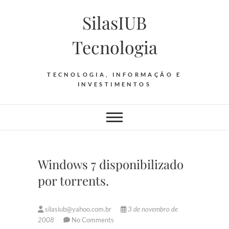
Skip
SilasIUB
to
content
Tecnologia
TECNOLOGIA, INFORMAÇÃO E
INVESTIMENTOS
Windows 7 disponibilizado
por torrents.
silasiub@yahoo.com.br
3 de novembro de
2008
No Comments