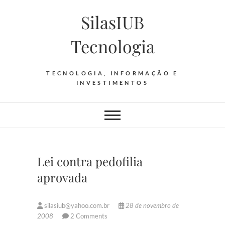
Skip
SilasIUB
to
content
Tecnologia
TECNOLOGIA, INFORMAÇÃO E
INVESTIMENTOS
Lei contra pedofilia
aprovada
silasiub@yahoo.com.br
28 de novembro de
2008
2 Comments