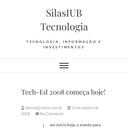
Skip
SilasIUB
to
content
Tecnologia
TECNOLOGIA, INFORMAÇÃO E
INVESTIMENTOS
Tech-Ed 2008 começa hoje!
silasiub@yahoo.com.br
14 de outubro de
2008
No Comments