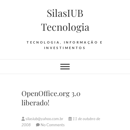
Skip
SilasIUB
to
content
Tecnologia
TECNOLOGIA, INFORMAÇÃO E
INVESTIMENTOS
OpenOffice.org 3.0
liberado!
silasiub@yahoo.com.br
11 de outubro de
2008
No Comments