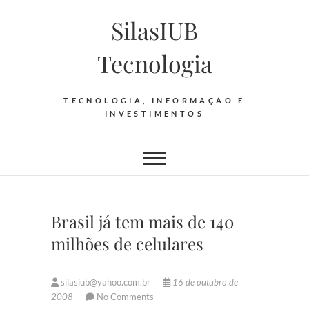
Skip
SilasIUB
to
content
Tecnologia
TECNOLOGIA, INFORMAÇÃO E
INVESTIMENTOS
Brasil já tem mais de 140
milhões de celulares
silasiub@yahoo.com.br
16 de outubro de
2008
No Comments