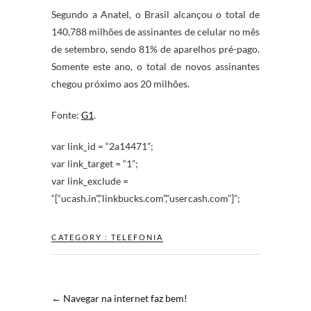
Segundo a Anatel, o Brasil alcançou o total de
140,788 milhões de assinantes de celular no mês
de setembro, sendo 81% de aparelhos pré-pago.
Somente este ano, o total de novos assinantes
chegou próximo aos 20 milhões.
Fonte:
G1
.
var link_id = “2a14471”;
var link_target = “1”;
var link_exclude =
“[“ucash.in”,”linkbucks.com”,”usercash.com”]”;
CATEGORY :
TELEFONIA
←
Navegar na internet faz bem!