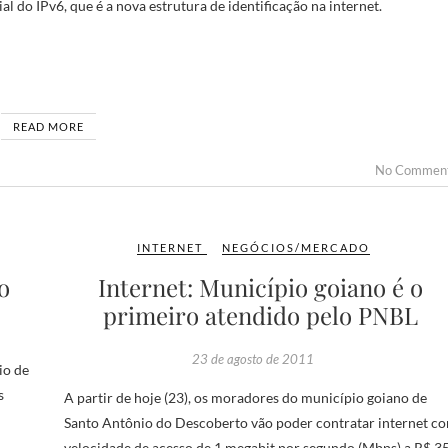
l do IPv6, que é a nova estrutura de identificação na internet.
READ MORE
No Commen
INTERNET
NEGÓCIOS/MERCADO
o
Internet: Município goiano é o
primeiro atendido pelo PNBL
23 de agosto de 2011
io de
s
A partir de hoje (23), os moradores do município goiano de
Santo Antônio do Descoberto vão poder contratar internet c
velocidade de acesso de 1 megabit por segundo (Mbps) a R$ 3