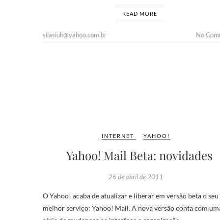
READ MORE
silasiub@yahoo.com.br
No Com
INTERNET
YAHOO!
Yahoo! Mail Beta: novidades
26 de abril de 2011
O Yahoo! acaba de atualizar e liberar em versão beta o seu
melhor serviço: Yahoo! Mail. A nova versão conta com um