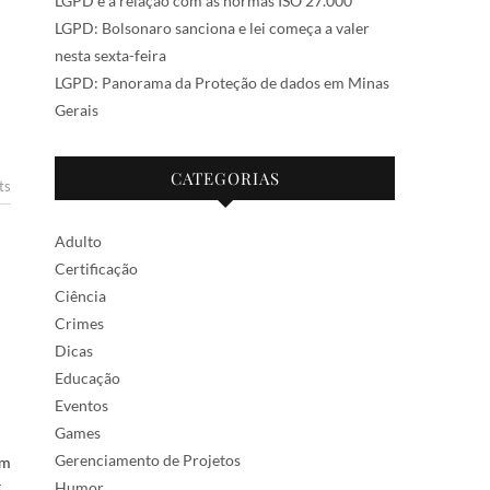
LGPD e a relação com as normas ISO 27.000
LGPD: Bolsonaro sanciona e lei começa a valer
nesta sexta-feira
LGPD: Panorama da Proteção de dados em Minas
Gerais
CATEGORIAS
ts
Adulto
Certificação
Ciência
Crimes
Dicas
Educação
Eventos
Games
Gerenciamento de Projetos
om
Humor
5