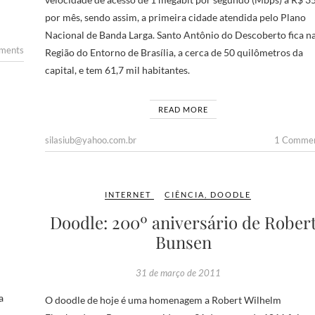
por mês, sendo assim, a primeira cidade atendida pelo Plano
Nacional de Banda Larga. Santo Antônio do Descoberto fica n
ments
Região do Entorno de Brasília, a cerca de 50 quilômetros da
capital, e tem 61,7 mil habitantes.
READ MORE
silasiub@yahoo.com.br
1 Comme
INTERNET
CIÊNCIA
,
DOODLE
Doodle: 200º aniversário de Rober
Bunsen
31 de março de 2011
a
O doodle de hoje é uma homenagem a Robert Wilhelm